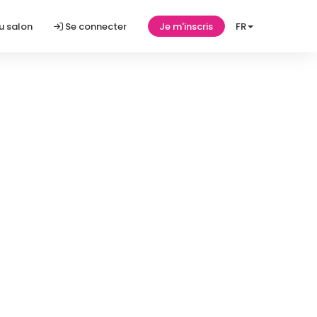
u salon
Se connecter
Je m'inscris
FR