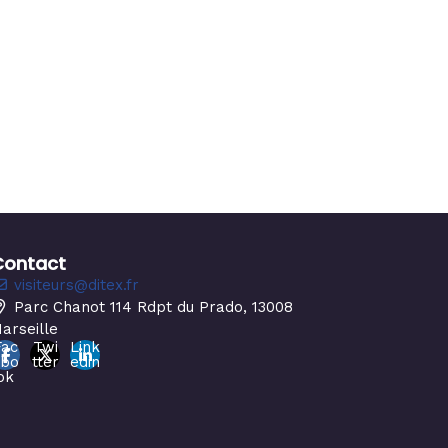
Contact
visiteurs@ditex.fr
Parc Chanot 114 Rdpt du Prado, 13008
arseille
Fac
Twi
Link
ebo
tter
edin
ok