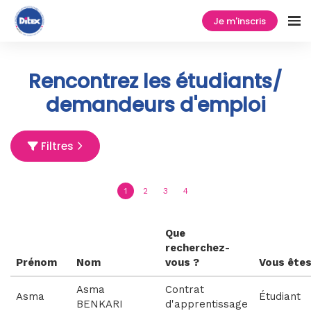
Je m'inscris
Rencontrez les étudiants/
demandeurs d'emploi
Filtres
1
2
3
4
Que
recherchez-
Prénom
Nom
vous ?
Vous ête
Asma
Contrat
Asma
Étudiant
BENKARI
d'apprentissage