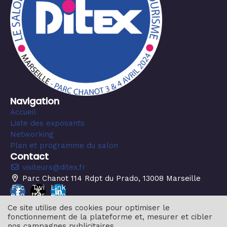
Navigation
Accueil
Liste des exposants
Networking
Plan et programme du salon
Contact
visiteurs@ditex.fr
Parc Chanot 114 Rdpt du Prado, 13008 Marseille
Fac
Twi
Link
ebo
tter
edin
ok
Ce site utilise des cookies pour optimiser le
fonctionnement de la plateforme et, mesurer et cibler
nos campagnes publicitaires.