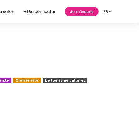
u salon
Se connecter
Je m'inscris
FR
riste
Croisiériste
Le tourisme culturel