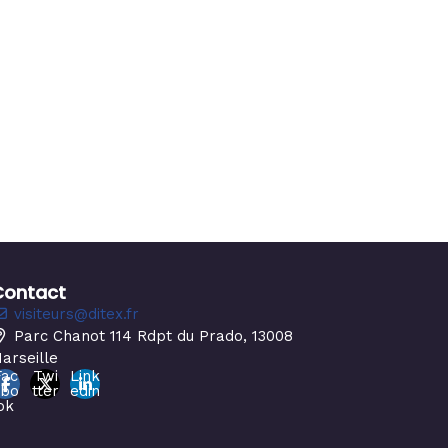
Contact
visiteurs@ditex.fr
Parc Chanot 114 Rdpt du Prado, 13008
arseille
Fac
Twi
Link
ebo
tter
edin
ok