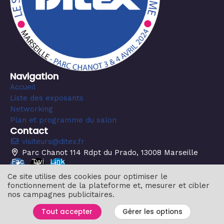
Navigation
Accueil
Liste des exposants
Networking
Plan et programme du salon
Contact
visiteurs@ditex.fr
Parc Chanot 114 Rdpt du Prado, 13008 Marseille
Fac
Twi
Link
ebo
tter
edin
Ce site utilise des cookies pour optimiser le
ok
fonctionnement de la plateforme et, mesurer et cibler
nos campagnes publicitaires.
© 2024 MyEventStory - Tous les droits sont réservés
Tout accepter
Gérer les options
Manage your GDPR options