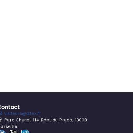
Contact
visiteurs@ditex.fr
Parc Chanot 114 Rdpt du Prado, 13008
arseille
Fac
Twi
Link