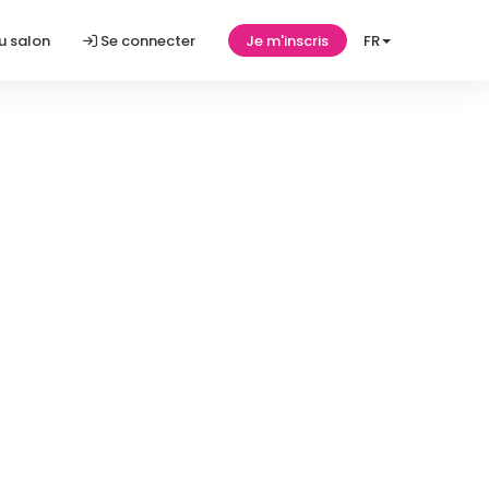
u salon
Se connecter
Je m'inscris
FR