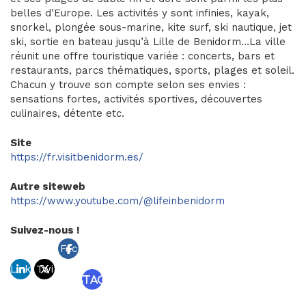
belles d’Europe. Les activités y sont infinies, kayak,
snorkel, plongée sous-marine, kite surf, ski nautique, jet
ski, sortie en bateau jusqu’à Lille de Benidorm…La ville
réunit une offre touristique variée : concerts, bars et
restaurants, parcs thématiques, sports, plages et soleil.
Chacun y trouve son compte selon ses envies :
sensations fortes, activités sportives, découvertes
culinaires, détente etc.
Site
https://fr.visitbenidorm.es/
Autre siteweb
https://www.youtube.com/@lifeinbenidorm
Suivez-nous !
Fac
Link
Twi
ebo
Instagram
edin
tter
ok