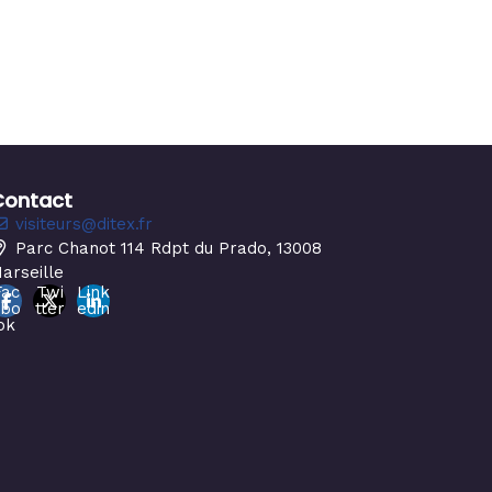
Contact
visiteurs@ditex.fr
Parc Chanot 114 Rdpt du Prado, 13008
arseille
Fac
Twi
Link
ebo
tter
edin
ok