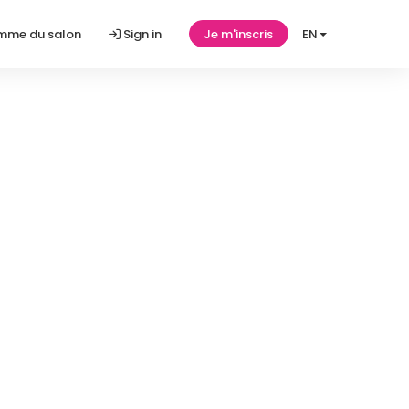
amme du salon
Sign in
Je m'inscris
EN