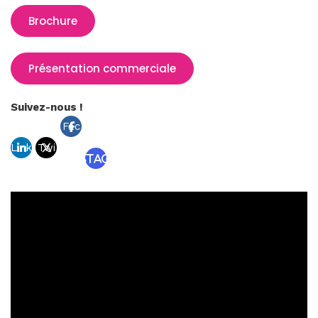
Brochure
Présentation commerciale
Suivez-nous !
Fac
Link
Twi
ebo
Instagram
edin
tter
ok