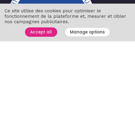
Ce site utilise des cookies pour optimiser le
fonctionnement de la plateforme et, mesurer et cibler
nos campagnes publicitaires.
Accept all
Manage options
Navigation
Accueil
Liste des exposants
Networking
Plan et programme du salon
Contact
visiteurs@ditex.fr
Parc Chanot 114 Rdpt du Prado, 13008 Marseille
Fac
Twi
Link
ebo
tter
edin
ok