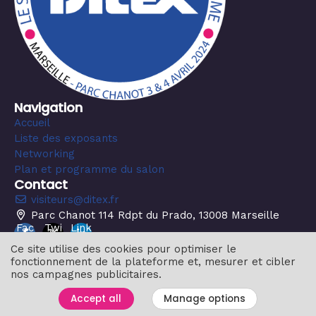
Navigation
Accueil
Liste des exposants
Networking
Plan et programme du salon
Contact
visiteurs@ditex.fr
Parc Chanot 114 Rdpt du Prado, 13008 Marseille
Fac
Twi
Link
ebo
tter
edin
Ce site utilise des cookies pour optimiser le
ok
fonctionnement de la plateforme et, mesurer et cibler
nos campagnes publicitaires.
© 2024 MyEventStory - Tous les droits sont réservés
Accept all
Manage options
Manage your GDPR options