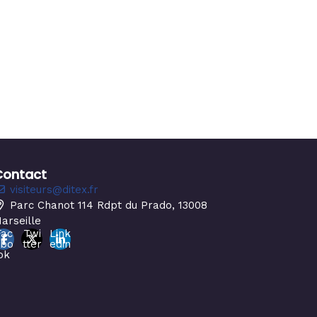
Contact
visiteurs@ditex.fr
Parc Chanot 114 Rdpt du Prado, 13008
arseille
Fac
Twi
Link
ebo
tter
edin
ok