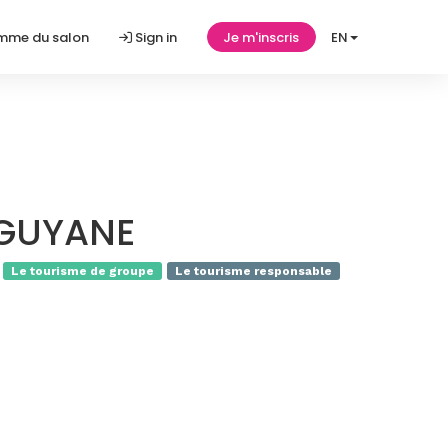
amme du salon
Sign in
Je m'inscris
EN
 GUYANE
Le tourisme de groupe
Le tourisme responsable