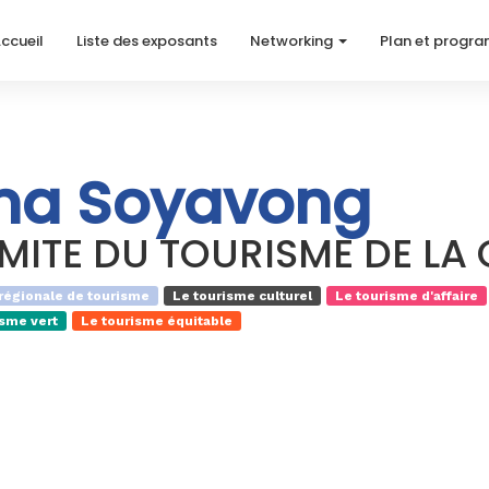
ccueil
Liste des exposants
Networking
Plan et progr
ina Soyavong
MITE DU TOURISME DE LA
régionale de tourisme
Le tourisme culturel
Le tourisme d'affaire
isme vert
Le tourisme équitable