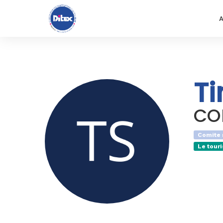
A
T
CO
Comite 
Le tour