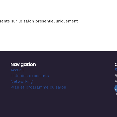
sente sur le salon présentiel uniquement
Navigation
Accueil
Liste des exposants
Networking
M
Plan et programme du salon