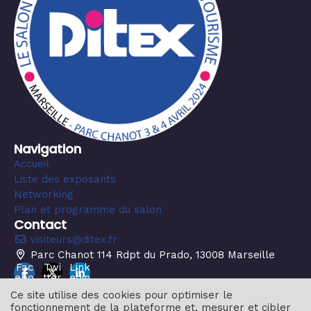
Navigation
Accueil
Liste des exposants
Networking
Plan et programme du salon
Contact
visiteurs@ditex.fr
Parc Chanot 114 Rdpt du Prado, 13008 Marseille
Fac
Twi
Link
ebo
tter
edin
ok
Ce site utilise des cookies pour optimiser le
fonctionnement de la plateforme et, mesurer et cibler